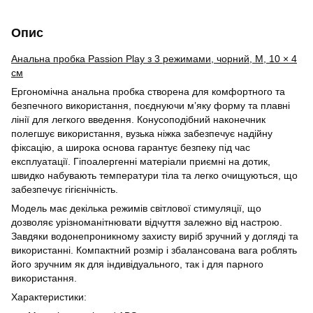
Опис
Анальна пробка Passion Play з 3 режимами, чорний, M, 10 × 4
см
Ергономічна анальна пробка створена для комфортного та
безпечного використання, поєднуючи м’яку форму та плавні
лінії для легкого введення. Конусоподібний наконечник
полегшує використання, вузька ніжка забезпечує надійну
фіксацію, а широка основа гарантує безпеку під час
експлуатації. Гіпоалергенні матеріали приємні на дотик,
швидко набувають температури тіла та легко очищуються, що
забезпечує гігієнічність.
Модель має декілька режимів світлової стимуляції, що
дозволяє урізноманітнювати відчуття залежно від настрою.
Завдяки водонепроникному захисту виріб зручний у догляді та
використанні. Компактний розмір і збалансована вага роблять
його зручним як для індивідуального, так і для парного
використання.
Характеристики: