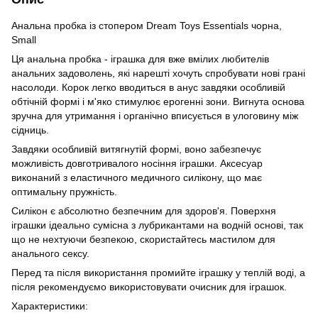
Анальна пробка із стопером Dream Toys Essentials чорна,
Small
Ця анальна пробка - іграшка для вже вмілих любителів
анальних задоволень, які нарешті хочуть спробувати нові грані
насолоди. Корок легко вводиться в анус завдяки особливій
обтічній формі і м'яко стимулює ерогенні зони. Вигнута основа
зручна для утримання і органічно вписується в улоговину між
сідниць.
Завдяки особливій витягнутій формі, воно забезпечує
можливість довготривалого носіння іграшки. Аксесуар
виконаний з еластичного медичного силікону, що має
оптимальну пружність.
Силікон є абсолютно безпечним для здоров'я. Поверхня
іграшки ідеально сумісна з лубрикантами на водній основі, так
що не нехтуючи безпекою, скористайтесь мастилом для
анального сексу.
Перед та після використання промийте іграшку у теплій воді, а
після рекомендуємо використовувати очисник для іграшок.
Характеристики: