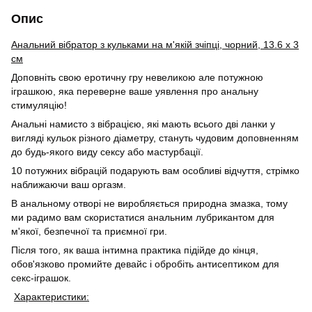
Опис
Анальний вібратор з кульками на м'якій зчіпці, чорний, 13.6 х 3
см
Доповніть свою еротичну гру невеликою але потужною
іграшкою, яка переверне ваше уявлення про анальну
стимуляцію!
Анальні намисто з вібрацією, які мають всього дві ланки у
вигляді кульок різного діаметру, стануть чудовим доповненням
до будь-якого виду сексу або мастурбації.
10 потужних вібрацій подарують вам особливі відчуття, стрімко
наближаючи ваш оргазм.
В анальному отворі не виробляється природна змазка, тому
ми радимо вам скористатися анальним лубрикантом для
м'якої, безпечної та приємної гри.
Після того, як ваша інтимна практика підійде до кінця,
обов'язково промийте девайс і обробіть антисептиком для
секс-іграшок.
Характеристики: