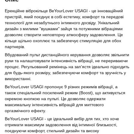
Ерекційне віброкільце BeYourLover USAGI - це інноваційний
пристрій, який поєднує в собі естетику, комфорт та передові
технології для незабутнього інтимного досвіду. Унікальний
дизайн з милими "вушками" зайця та потужними вібраціями
дозволяє створити неповторну атмосферу задоволення. Це
кільце щільно охоплює та забезпечує стимуляцію для обох
партнерів.
Вбудований пульт дистанційного керування дозволяє звільнити
руки та налаштовувати інтенсивність вібрації, не перериваючи
процес. Регульований ремінець на зап'ястя ідеально підходить
для будь-якого розміру, забезпечуючи комфорт та зручність у
використанні.
BeYourLover USAGI пропонує 9 різних режимів вібрації, а
також спеціальний посилений режим (Boost), що активується
окремою кнопкою на пульті. Це дозволяє одержати
максимальну інтенсивність вібрацій для миттєвого
оргазмічного ефекту.
BeYourLover USAGI - це ідеальний вибір для тих, хто хоче
отримати максимум задоволення від інтимної близькості,
поєднуючи комфорт, стильний дизайн та високу