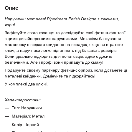
Опис
Наручники металеві Pipedream Fetish Designe з ключами,
чорні
Зафіксуйте свого коханця та досліджуйте свої фетиш-фантазії
з цими дизайнерськими наручниками. Механізм блокування
має кнопку швидкого скидання на випадок, якщо ви втратите
ключ, а наручники легко підганяють під більшість розмірів.
Вони ідеально підходять для початківців, адже є досить
безпечними. Але і профі вони припадуть до смаку!
Подаруйте своєму партнеру фетиш-сюрприз, коли дістанете ці
металеві кайданки. Домінуйте та підкоряйтесь!
У комплекті два ключі.
Характеристики:
Тип: Наручники
Матеріал: Метал
Колір: Чорний