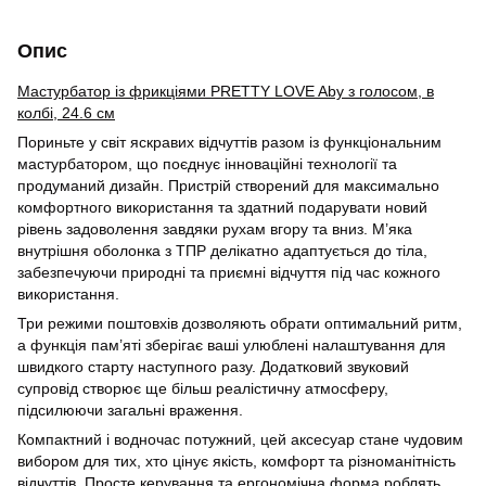
Опис
Мастурбатор із фрикціями PRETTY LOVE Aby з голосом, в
колбі, 24.6 см
Пориньте у світ яскравих відчуттів разом із функціональним
мастурбатором, що поєднує інноваційні технології та
продуманий дизайн. Пристрій створений для максимально
комфортного використання та здатний подарувати новий
рівень задоволення завдяки рухам вгору та вниз. М’яка
внутрішня оболонка з ТПР делікатно адаптується до тіла,
забезпечуючи природні та приємні відчуття під час кожного
використання.
Три режими поштовхів дозволяють обрати оптимальний ритм,
а функція пам’яті зберігає ваші улюблені налаштування для
швидкого старту наступного разу. Додатковий звуковий
супровід створює ще більш реалістичну атмосферу,
підсилюючи загальні враження.
Компактний і водночас потужний, цей аксесуар стане чудовим
вибором для тих, хто цінує якість, комфорт та різноманітність
відчуттів. Просте керування та ергономічна форма роблять