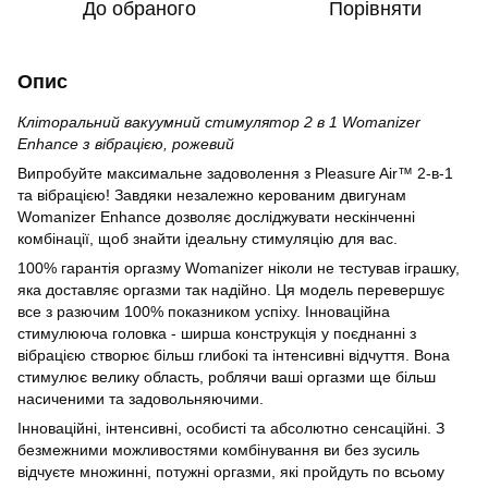
До обраного
Порівняти
Опис
Кліторальний вакуумний стимулятор 2 в 1 Womanizer
Enhance з вібрацією, рожевий
Випробуйте максимальне задоволення з Pleasure Air™ 2-в-1
та вібрацією! Завдяки незалежно керованим двигунам
Womanizer Enhance дозволяє досліджувати нескінченні
комбінації, щоб знайти ідеальну стимуляцію для вас.
100% гарантія оргазму Womanizer ніколи не тестував іграшку,
яка доставляє оргазми так надійно. Ця модель перевершує
все з разючим 100% показником успіху. Інноваційна
стимулююча головка - ширша конструкція у поєднанні з
вібрацією створює більш глибокі та інтенсивні відчуття. Вона
стимулює велику область, роблячи ваші оргазми ще більш
насиченими та задовольняючими.
Інноваційні, інтенсивні, особисті та абсолютно сенсаційні. З
безмежними можливостями комбінування ви без зусиль
відчуєте множинні, потужні оргазми, які пройдуть по всьому