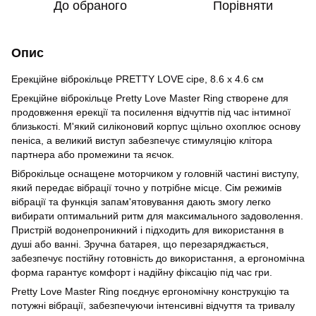
До обраного
Порівняти
Опис
Ерекційне віброкільце PRETTY LOVE сіре, 8.6 х 4.6 см
Ерекційне віброкільце Pretty Love Master Ring створене для
продовження ерекції та посилення відчуттів під час інтимної
близькості. М'який силіконовий корпус щільно охоплює основу
пеніса, а великий виступ забезпечує стимуляцію клітора
партнера або промежини та яєчок.
Віброкільце оснащене моторчиком у головній частині виступу,
який передає вібрації точно у потрібне місце. Сім режимів
вібрації та функція запам'ятовування дають змогу легко
вибирати оптимальний ритм для максимального задоволення.
Пристрій водонепроникний і підходить для використання в
душі або ванні. Зручна батарея, що перезаряджається,
забезпечує постійну готовність до використання, а ергономічна
форма гарантує комфорт і надійну фіксацію під час гри.
Pretty Love Master Ring поєднує ергономічну конструкцію та
потужні вібрації, забезпечуючи інтенсивні відчуття та тривалу