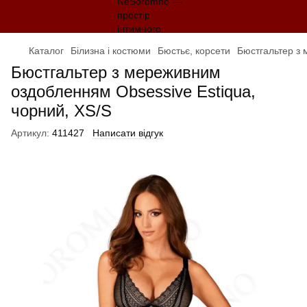
Каталог
Білизна і костюми
Бюстьє, корсети
Бюстгальтер з 
Бюстгальтер з мереживним
оздобленням Obsessive Estiqua,
чорний, XS/S
Артикул:
411427
Написати відгук