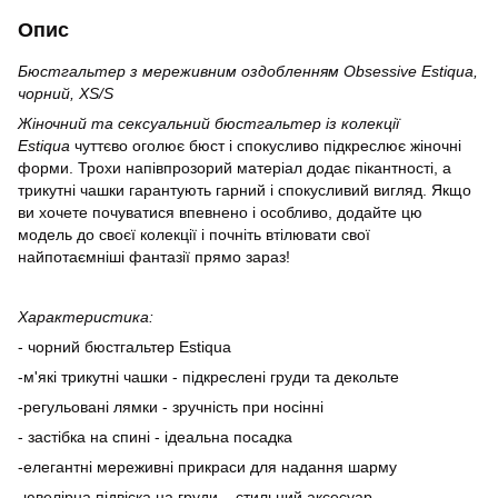
Опис
Бюстгальтер з мереживним оздобленням Obsessive Estiqua,
чорний, XS/S
Жіночний та сексуальний бюстгальтер із колекції
Estiqua
чуттєво оголює бюст і спокусливо підкреслює жіночні
форми. Трохи напівпрозорий матеріал додає пікантності, а
трикутні чашки гарантують гарний і спокусливий вигляд. Якщо
ви хочете почуватися впевнено і особливо, додайте цю
модель до своєї колекції і почніть втілювати свої
найпотаємніші фантазії прямо зараз!
Характеристика:
- чорний бюстгальтер Estiqua
-м'які трикутні чашки - підкреслені груди та декольте
-регульовані лямки - зручність при носінні
- застібка на спині - ідеальна посадка
-елегантні мереживні прикраси для надання шарму
-ювелірна підвіска на груди – стильний аксесуар